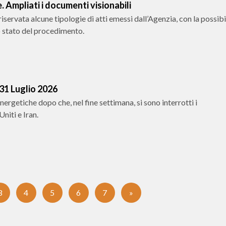
 Ampliati i documenti visionabili
iservata alcune tipologie di atti emessi dall’Agenzia, con la possibil
lo stato del procedimento.
 31 Luglio 2026
nergetiche dopo che, nel fine settimana, si sono interrotti i
niti e Iran.
3
4
5
6
7
»