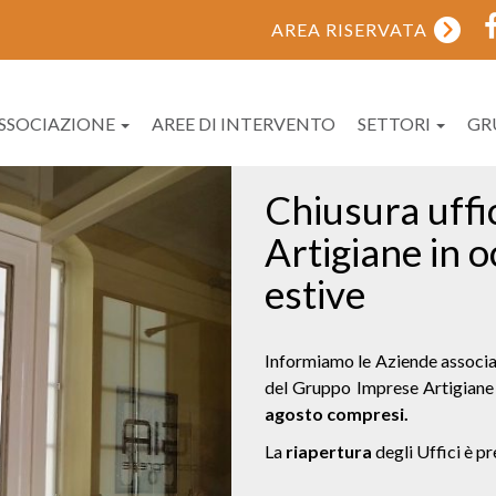
AREA RISERVATA
ASSOCIAZIONE
AREE DI INTERVENTO
SETTORI
GR
Call to actio
La mission del Gruppo Giovani 
ad affrontare, con maggiori co
azienda e le sfide che li attend
contesto socio-economico in c
L’invito a far parte del Gruppo 
Imprenditori, figli di imprendit
GIA, con un’età compresa tra i 
Invitiamo quindi gli imprenditor
a scriverci:
gruppogiovani@gia.