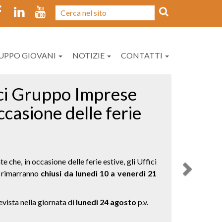
UPPO GIOVANI
NOTIZIE
CONTATTI
Next
n Gruppo Giovani GIA
è preparare le nuove risorse dell’imprenditoria
mpetenze e consapevolezza, il proprio ruolo in
ono già oggi, o nel prossimo futuro, in un
ontinua evoluzione.
non ha alcun costo ed è rivolto ai Giovani
ori o direttamente soci, di imprese iscritte al
18 e i 40 anni non compiuti.
i, o eventualmente gli stessi figli,
pr.it