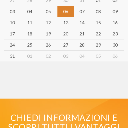
27
28
29
30
31
01
02
03
04
05
06
07
08
09
10
11
12
13
14
15
16
17
18
19
20
21
22
23
24
25
26
27
28
29
30
31
01
02
03
04
05
06
CHIEDI INFORMAZIONI E
SCOPRI TUTTI I VANTAGGI