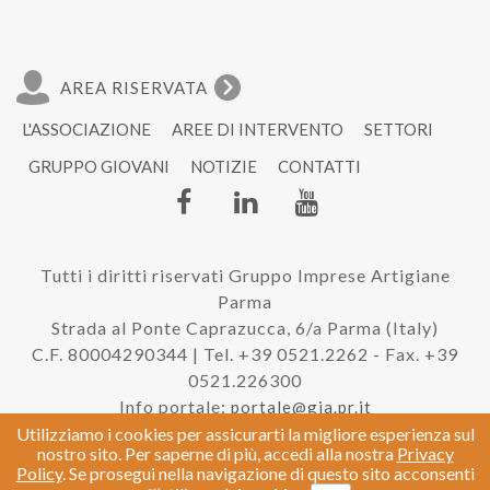
AREA RISERVATA
L'ASSOCIAZIONE
AREE DI INTERVENTO
SETTORI
GRUPPO GIOVANI
NOTIZIE
CONTATTI
Tutti i diritti riservati Gruppo Imprese Artigiane
Parma
Strada al Ponte Caprazucca, 6/a Parma (Italy)
C.F. 80004290344 | Tel. +39 0521.2262 - Fax. +39
0521.226300
Info portale:
portale@gia.pr.it
Utilizziamo i cookies per assicurarti la migliore esperienza sul
nostro sito. Per saperne di più, accedi alla nostra
Privacy
Policy
. Se prosegui nella navigazione di questo sito acconsenti
|
Privacy e Cookie Policy
Credits