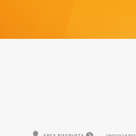
opporsi ad un processo decisionale automatizzato relat
proporre un reclamo all’Autorità Garante per la protezi
8) TITOLARE DEL TRATTAMENTO
Titolare del trattamento dei dati è Gruppo Imprese Ar
9) RESPONSABILE DELLA PROTEZIONE DEI DATI
La figura di Responsabile della protezione dei dati (D
dati di persone fisiche rientranti nella definizione 
10) PERIODO DI CONSERVAZIONE DEI DATI
I dati raccolti risultano conservati unicamente per le t
AREA RISERVATA
L'ASSOCIAZI