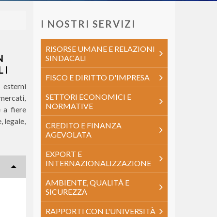
I NOSTRI SERVIZI
RISORSE UMANE E RELAZIONI
N
SINDACALI
LI
FISCO E DIRITTO D'IMPRESA
 esterni
SETTORI ECONOMICI E
 mercati,
NORMATIVE
 a fiere
, legale,
CREDITO E FINANZA
AGEVOLATA
EXPORT E
INTERNAZIONALIZZAZIONE
AMBIENTE, QUALITÀ E
SICUREZZA
RAPPORTI CON L'UNIVERSITÀ