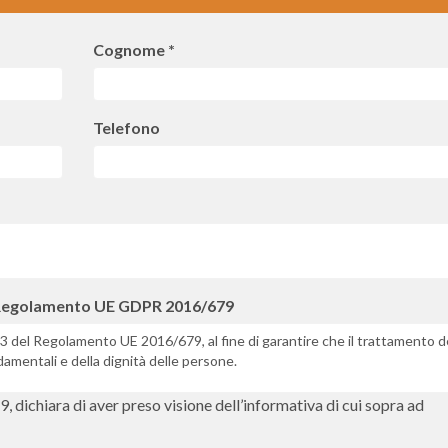
Cognome *
Telefono
13 Regolamento UE GDPR 2016/679
. 13 del Regolamento UE 2016/679, al fine di garantire che il trattamento d
ondamentali e della dignità delle persone.
gnome, azienda, località, e-mail, indirizzo mail, etc.) per dare seguito alle
dichiara di aver preso visione dell’informativa di cui sopra ad
ssere contattato da un nostro Funzionario e concordare, senza impegno, u
 dell’essere associato.