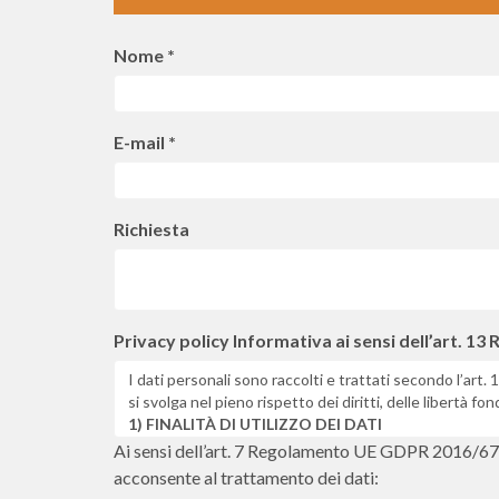
Nome *
E-mail *
Richiesta
Privacy policy
Informativa ai sensi dell’art. 
I dati personali sono raccolti e trattati secondo l’art
si svolga nel pieno rispetto dei diritti, delle libertà f
1) FINALITÀ DI UTILIZZO DEI DATI
Le informazioni raccolte da Lei la identificano (nome, co
Ai sensi dell’art. 7 Regolamento UE GDPR 2016/679, 
richieste, in ogni loro natura e forma, se desidera e
acconsente al trattamento dei dati:
visita, per conoscere tutte le opportunità e i vantaggi