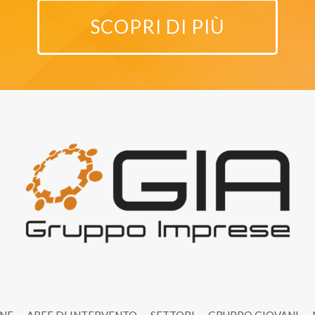
ivo alle persone fisiche, compresa la profilazione.
one dei dati Italiana.
SCOPRI DI PIÙ
tigiane, Strada al Ponte Caprazucca 6/a, (43121) Parma, info@gia.pr.it
PO) non è stata individuata in quanto la scrivente non effettua trattament
di art. 37 Regolamento Europeo GDPR 2016/679.
empistiche necessarie al fine di permettere di erogare i servizi richiesti.
ONE
AREE DI INTERVENTO
SETTORI
GRUPPO GIOVANI