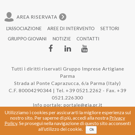
AREA RISERVATA
L'ASSOCIAZIONE
AREE DI INTERVENTO
SETTORI
GRUPPO GIOVANI
NOTIZIE
CONTATTI
Tutti i diritti riservati Gruppo Imprese Artigiane
Parma
Strada al Ponte Caprazucca, 6/a Parma (Italy)
C.F. 80004290344 | Tel. +39 0521.2262 - Fax. +39
0521.226300
Info portale:
portale@gia.pr.it
Utilizziamo i cookies per assicurarti la migliore esperienza sul
nostro sito. Per saperne di più, accedi alla nostra
Privacy
Policy
. Se prosegui nella navigazione di questo sito acconsenti
|
Privacy e Cookie Policy
Credits
all’utilizzo dei cookie.
Ok