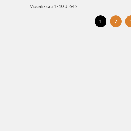
Visualizzati 1-10 di 649
(Pagina
1
2
corrente)