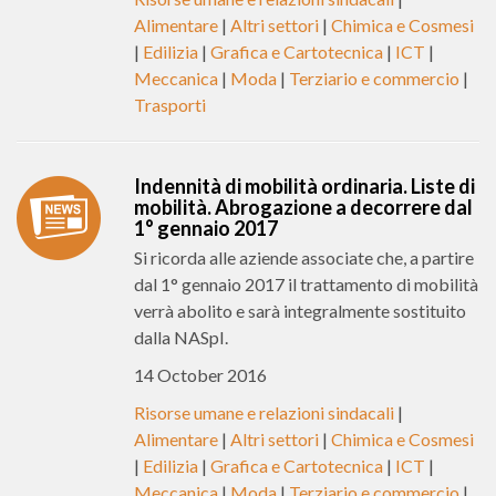
Alimentare
|
Altri settori
|
Chimica e Cosmesi
|
Edilizia
|
Grafica e Cartotecnica
|
ICT
|
Meccanica
|
Moda
|
Terziario e commercio
|
Trasporti
Indennità di mobilità ordinaria. Liste di
mobilità. Abrogazione a decorrere dal
1° gennaio 2017
Si ricorda alle aziende associate che, a partire
dal 1° gennaio 2017 il trattamento di mobilità
verrà abolito e sarà integralmente sostituito
dalla NASpI.
14 October 2016
Risorse umane e relazioni sindacali
|
Alimentare
|
Altri settori
|
Chimica e Cosmesi
|
Edilizia
|
Grafica e Cartotecnica
|
ICT
|
Meccanica
|
Moda
|
Terziario e commercio
|