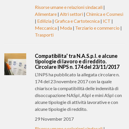
Risorse umane e relazioni sindacali
|
Alimentare
|
Altri settori
|
Chimica e Cosmesi
|
Edilizia
|
Grafica e Cartotecnica
|
ICT
|
Meccanica
|
Moda
|
Terziario e commercio
|
Trasporti
Compatibilita’ tra N.A.S.p.I. e alcune
tipologie di lavoro e di reddito.
Circolare INPS n. 174 del 23/11/2017
L’INPS ha pubblicato la allegata circolare n.
174 del 23 novembre 2017 con la quale
chiarisce la compatibilità delle indennità di
disoccupazione NASpI, ASpI e mini ASpI con
alcune tipologie di attività lavorative e con
alcune tipologie di reddito.
29 November 2017
Risorse umane e relazioni sindacali
|