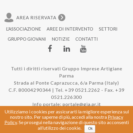
AREA RISERVATA
L'ASSOCIAZIONE
AREE DI INTERVENTO
SETTORI
GRUPPO GIOVANI
NOTIZIE
CONTATTI
Tutti i diritti riservati Gruppo Imprese Artigiane
Parma
Strada al Ponte Caprazucca, 6/a Parma (Italy)
C.F. 80004290344 | Tel. +39 0521.2262 - Fax. +39
0521.226300
Info portale:
portale@gia.pr.it
Utilizziamo i cookies per assicurarti la migliore esperienza sul
nostro sito. Per saperne di più, accedi alla nostra
Privacy
Policy
. Se prosegui nella navigazione di questo sito acconsenti
|
Privacy e Cookie Policy
Credits
all’utilizzo dei cookie.
Ok