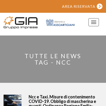
AREA RISERVATA
Toggle
navigat
TUTTE LE NEWS
TAG - NCC
Ncc e Taxi. Misure di contenimento
COVID-19. Obbligo di mascherina e
guanti. Ordinanza Regione Emilia-