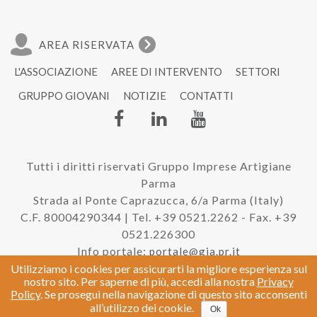
AREA RISERVATA
L'ASSOCIAZIONE
AREE DI INTERVENTO
SETTORI
GRUPPO GIOVANI
NOTIZIE
CONTATTI
Tutti i diritti riservati Gruppo Imprese Artigiane
Parma
Strada al Ponte Caprazucca, 6/a Parma (Italy)
C.F. 80004290344 | Tel. +39 0521.2262 - Fax. +39
0521.226300
Info portale:
portale@gia.pr.it
Utilizziamo i cookies per assicurarti la migliore esperienza sul
nostro sito. Per saperne di più, accedi alla nostra
Privacy
Policy
. Se prosegui nella navigazione di questo sito acconsenti
|
Privacy e Cookie Policy
Credits
all’utilizzo dei cookie.
Ok