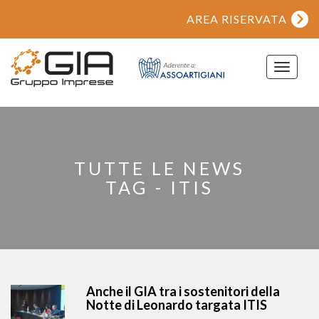
AREA RISERVATA
Toggle
navigat
TUTTE LE NEWS
TAG - ITIS
Anche il GIA tra i sostenitori della
Notte di Leonardo targata ITIS