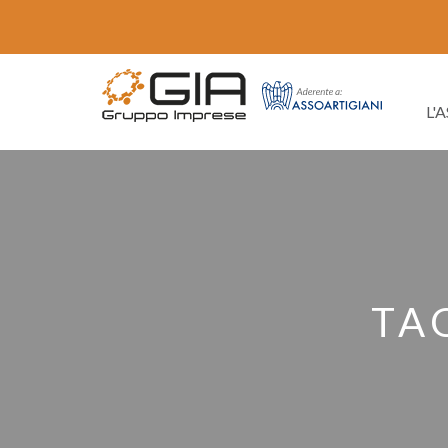
L'
TA