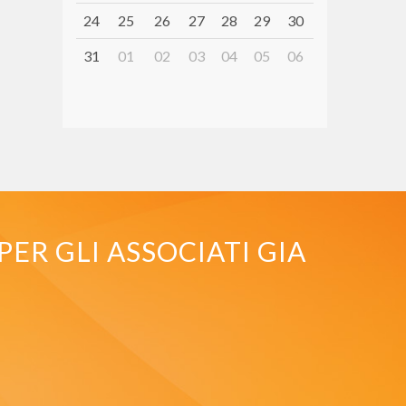
24
25
26
27
28
29
30
31
01
02
03
04
05
06
PER GLI ASSOCIATI GIA