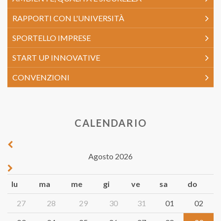
RAPPORTI CON L'UNIVERSITÀ
SPORTELLO IMPRESE
START UP INNOVATIVE
CONVENZIONI
CALENDARIO
Agosto 2026
lu
ma
me
gi
ve
sa
do
27
28
29
30
31
01
02