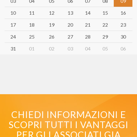
03
04
05
06
07
08
09
10
11
12
13
14
15
16
17
18
19
20
21
22
23
24
25
26
27
28
29
30
31
01
02
03
04
05
06
CHIEDI INFORMAZIONI E
SCOPRI TUTTI I VANTAGGI
PER GLI ASSOCIATI GIA