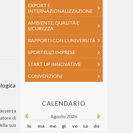
EXPORT E
INTERNAZIONALIZZAZIONE
AMBIENTE, QUALITÀ E
SICUREZZA
RAPPORTI CON L'UNIVERSITÀ
SPORTELLO IMPRESE
START UP INNOVATIVE
CONVENZIONI
ologica
CALENDARIO
’assenza
Agosto 2026
datore di
della sua
lu
ma
me
gi
ve
sa
do