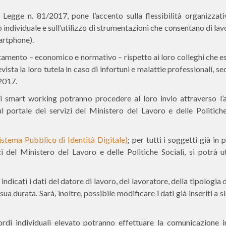
Legge n. 81/2017, pone l’accento sulla flessibilità organizzativ
 individuale e sull’utilizzo di strumentazioni che consentano di la
artphone).
trattamento – economico e normativo – rispetto ai loro colleghi che
vista la loro tutela in caso di infortuni e malattie professionali, s
/2017.
 di smart working potranno procedere al loro invio attraverso l’
 portale dei servizi del Ministero del Lavoro e delle Politiche
istema Pubblico di Identità Digitale)
; per tutti i soggetti già in
i del Ministero del Lavoro e delle Politiche Sociali, si potrà ut
ndicati i dati del datore di lavoro, del lavoratore, della tipologia 
a durata. Sarà, inoltre, possibile modificare i dati già inseriti a 
rdi individuali elevato potranno effettuare la comunicazione 