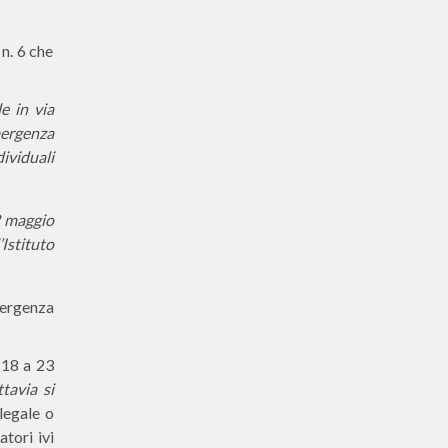
n. 6 che
e in via
mergenza
dividuali
22 maggio
Istituto
mergenza
 18 a 23
tavia si
 legale o
tori ivi