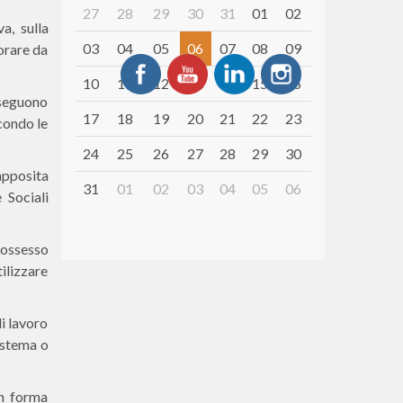
27
28
29
30
31
01
02
a, sulla
03
04
05
06
07
08
09
vorare da
10
11
12
13
14
15
16
 eseguono
17
18
19
20
21
22
23
econdo le
24
25
26
27
28
29
30
apposita
31
01
02
03
04
05
06
 Sociali
 possesso
ilizzare
di lavoro
sistema o
in forma