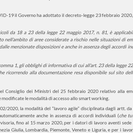
D-19 il Governo ha adottato il decreto-legge 23 febbraio 2020, 
ticoli da 18 a 23 della legge 22 maggio 2017, n. 81, è applicabil
 nell’ambito di aree considerate a rischio nelle situazioni di e
i dalle menzionate disposizioni e anche in assenza degli accordi in
 comma 1, gli obblighi di informativa di cui all’art. 23 della legge 
he ricorrendo alla documentazione resa disponibile sul sito dell’
el Consiglio dei Ministri del 25 febbraio 2020 relativo alla e
odificate le modalità di accesso allo smart working.
/2020, la modalità del “lavoro agile” disciplinata dagli artt. da
automaticamente anche in assenza di accordi individuali (
che tut
ovvisoria, fino al 15 marzo 2020, per i datori di lavoro aventi sede
ezia Giulia, Lombardia, Piemonte, Veneto e Liguria, e per i lavora