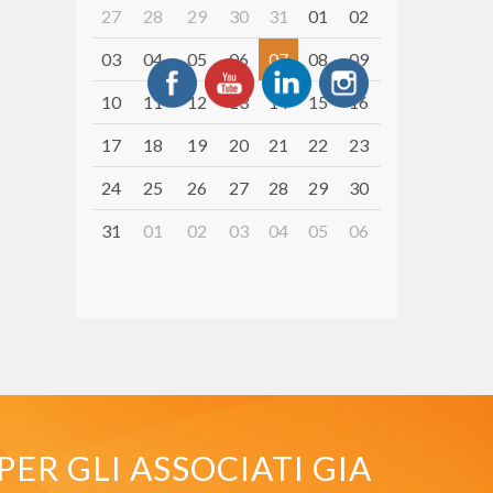
27
28
29
30
31
01
02
03
04
05
06
07
08
09
10
11
12
13
14
15
16
17
18
19
20
21
22
23
24
25
26
27
28
29
30
31
01
02
03
04
05
06
PER GLI ASSOCIATI GIA