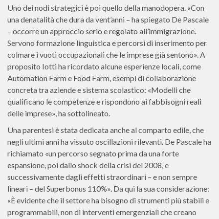
Uno dei nodi strategici è poi quello della manodopera. «Con
una denatalità che dura da vent’anni – ha spiegato De Pascale
– occorre un approccio serio e regolato all’immigrazione.
Servono formazione linguistica e percorsi di inserimento per
colmare i vuoti occupazionali che le imprese già sentono». A
proposito Iotti ha ricordato alcune esperienze locali, come
Automation Farm e Food Farm, esempi di collaborazione
concreta tra aziende e sistema scolastico: «Modelli che
qualificano le competenze e rispondono ai fabbisogni reali
delle imprese», ha sottolineato.
Una parentesi è stata dedicata anche al comparto edile, che
negli ultimi anni ha vissuto oscillazioni rilevanti. De Pascale ha
richiamato «un percorso segnato prima da una forte
espansione, poi dallo shock della crisi del 2008, e
successivamente dagli effetti straordinari – e non sempre
lineari – del Superbonus 110%». Da qui la sua considerazione:
«È evidente che il settore ha bisogno di strumenti più stabili e
programmabili, non di interventi emergenziali che creano