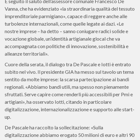
È seguito il saluto dell’assessore comunale Francesco De
Vanna, che ha evidenziato «la straordinaria qualità del tessuto
imprenditoriale parmigiano», capace di reggere anche alle
turbolenze internazionali, come quelle legate ai dazi. «Le
nostre imprese – ha detto – sanno coniugare radici solide e
vocazione globale, un’identità artigianale glocal che va
accompagnata con politiche di innovazione, sostenibilità e
alleanze territoriali».
Cuore della serata, il dialogo tra De Pascale e Iotti è entrato
subito nel vivo. Il presidente GIA ha messo sul tavolo un tema
sentito da molte imprese: la scarsa partecipazione ai bandi
regionali. «Abbiamo bandi utili, ma spesso non pienamente
sfruttati. Serve capire come renderli più accessibili per Pmi e
artigiani», ha osservato Iotti, citando in particolare
digitalizzazione, internazionalizzazione e supporto alle start-
up.
De Pascale ha raccolto la sollecitazione: «Sulla
digitalizzazione abbiamo erogato 50 milioni di euro e altri 90