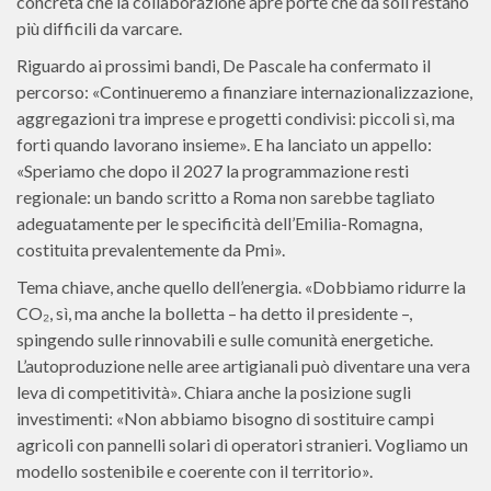
concreta che la collaborazione apre porte che da soli restano
più difficili da varcare.
Riguardo ai prossimi bandi, De Pascale ha confermato il
percorso: «Continueremo a finanziare internazionalizzazione,
aggregazioni tra imprese e progetti condivisi: piccoli sì, ma
forti quando lavorano insieme». E ha lanciato un appello:
«Speriamo che dopo il 2027 la programmazione resti
regionale: un bando scritto a Roma non sarebbe tagliato
adeguatamente per le specificità dell’Emilia-Romagna,
costituita prevalentemente da Pmi».
Tema chiave, anche quello dell’energia. «Dobbiamo ridurre la
CO₂, sì, ma anche la bolletta – ha detto il presidente –,
spingendo sulle rinnovabili e sulle comunità energetiche.
L’autoproduzione nelle aree artigianali può diventare una vera
leva di competitività». Chiara anche la posizione sugli
investimenti: «Non abbiamo bisogno di sostituire campi
agricoli con pannelli solari di operatori stranieri. Vogliamo un
modello sostenibile e coerente con il territorio».