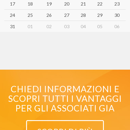
17
18
19
20
21
22
23
24
25
26
27
28
29
30
31
01
02
03
04
05
06
CHIEDI INFORMAZIONI E
SCOPRI TUTTI I VANTAGGI
PER GLI ASSOCIATI GIA