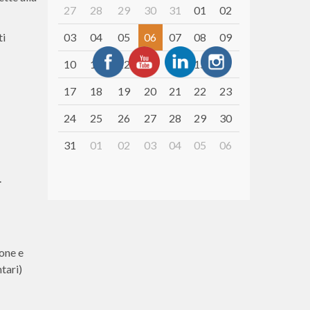
27
28
29
30
31
01
02
ti
03
04
05
06
07
08
09
10
11
12
13
14
15
16
17
18
19
20
21
22
23
24
25
26
27
28
29
30
31
01
02
03
04
05
06
.
ione e
tari)