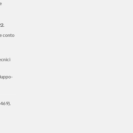
e
2.
ne conto
ecnici
iluppo-
6469).