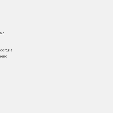
a e
coltura,
lmeno