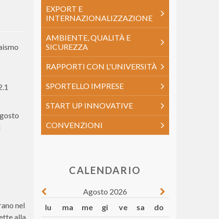
EXPORT E
INTERNAZIONALIZZAZIONE
AMBIENTE, QUALITÀ E
vaismo
SICUREZZA
RAPPORTI CON L'UNIVERSITÀ
SPORTELLO IMPRESE
2.1
START UP INNOVATIVE
agosto
CONVENZIONI
i
CALENDARIO
Agosto 2026
rano nel
lu
ma
me
gi
ve
sa
do
ette alla