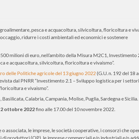
 agroalimentare, pesca e acquacoltura, silvicoltura, floricoltura e vi
 stoccaggio, ridurre i costi ambientali ed economici e sostenere
 500 milioni di euro, nell’ambito della Misura M2C1, Investimento 
ca e acquacoltura, silvicoltura, floricoltura e vivaismo”.
ro delle Politiche agricole del 13 giugno 2022
(G.U. n. 192 del 18 
revista dal PNRR “Investimento 2.1 – Sviluppo logistica per i settor
loricoltura e vivaismo”.
, Basilicata, Calabria, Campania, Molise, Puglia, Sardegna e Sicilia.
2 ottobre 2022
fino alle 17.00 del 10 novembre 2022.
 o associata, le imprese, le società cooperative, i consorzi che ope
 di produttori (OP), le imprese commerciali e/o industriali e/o add