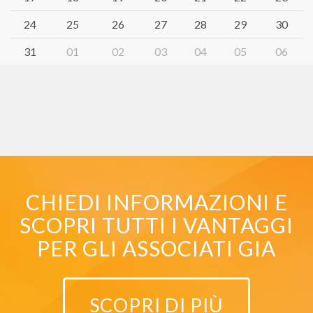
24
25
26
27
28
29
30
31
01
02
03
04
05
06
CHIEDI INFORMAZIONI E
SCOPRI TUTTI I VANTAGGI
PER GLI ASSOCIATI GIA
SCOPRI DI PIÙ