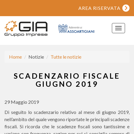
AREA RISERVATA
Toggle
navigat
Home
Notizie
Tutte le notizie
SCADENZARIO FISCALE
GIUGNO 2019
29 Maggio 2019
Di seguito lo scadenzario relativo al mese di giugno 2019,
nell’ambito del quale vengono riportate le principali scadenze
fiscali. Si ricorda che le scadenze fiscali sono tantissime e
variano con frequenza, ragion per cui si consiglia sempre di