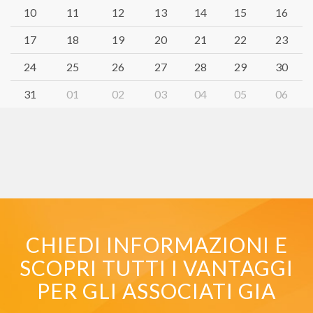
10
11
12
13
14
15
16
17
18
19
20
21
22
23
24
25
26
27
28
29
30
31
01
02
03
04
05
06
CHIEDI INFORMAZIONI E
SCOPRI TUTTI I VANTAGGI
PER GLI ASSOCIATI GIA