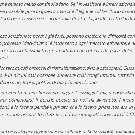
 che quanto meno continui a farlo. Se l’investitore è internazional
 è possibile pure in questo caso che il legame col territorio in pa
liana possa essere più sacrificabile di altre. Dipende molto dai diri
rese selezionate perchè già forti, possono mettere in difficoltà co
sto processo “darwiniano” è intrinseco a ogni mercato efficiente, e
ressati con flessibilità e, non ultimo, con l’offerta da parte del s
arsi.
lentare questi processi di ristrutturazione, sino a ostacolarli. Que
è in alcuni casi possibile superare crisi congiunturali, tuttavia
denti o no, le prospettive di rilancio non ci sono.
definito di neo-liberismo, magari “selvaggio”, ma, a parte che i
sogna domandarsi il perché questo da noi sia avvenuto. I meno
ni, e lo faceva perché il privato che lo faceva prima non era in 
ci sono ancora territori in cui i cassintegrati sono ormai istitu
ul mercato per ragioni diverse: difendere la “sovranità” italiana i