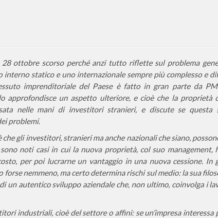
l 28 ottobre scorso perché anzi tutto riflette sul problema gene
o interno statico e uno internazionale sempre più complesso e diff
essuto imprenditoriale del Paese è fatto in gran parte da P
ndo approfondisce un aspetto ulteriore, e cioè che la proprietà 
a nelle mani di investitori stranieri, e discute se questa 
dei problemi.
 che gli investitori, stranieri ma anche nazionali che siano, posso
so sono noti casi in cui la nuova proprietà, col suo management,
 costo, per poi lucrarne un vantaggio in una nuova cessione. In 
o forse nemmeno, ma certo determina rischi sul medio: la sua filos
e di un autentico sviluppo aziendale che, non ultimo, coinvolga i la
ori industriali, cioè del settore o affini: se un’impresa interessa