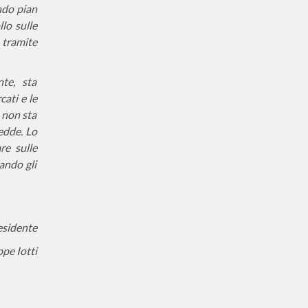
ndo pian
llo sulle
 tramite
te, sta
ati e le
 non sta
redde. Lo
re sulle
ando gli
esidente
pe Iotti