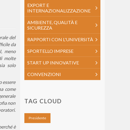
EXPORT E
INTERNAZIONALIZZAZIONE
AMBIENTE, QUALITÀ E
SICUREZZA
rale del
RAPPORTI CON L'UNIVERSITÀ
icile da
SPORTELLO IMPRESE
MI, meno
di molte
START UP INNOVATIVE
sia solo
CONVENZIONI
no essere
 ha come
generale
TAG CLOUD
ofia non
voratori.
Presidente
 perché è