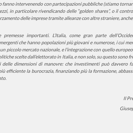
 Lo fanno intervenendo con partecipazioni pubbliche (stiamo torna
ezzi, in particolare rivendicando delle “golden shares”, o il contro
orzamento delle imprese tramite alleanze con altre straniere, anche
premesse importanti. L’Italia, come gran parte dell’Occiden
mergenti che hanno popolazioni più giovani e numerose, i cui merc
 un piccolo mercato nazionale, e l’integrazione con quello europeo
itiche scelte dall’elettorato in Italia, e non solo, su questo sono f
i delle dimensioni di manovre: che investimenti può davvero fa
iù efficiente la burocrazia, finanziando più la formazione, abbass
nto.
Il Pr
Giusep