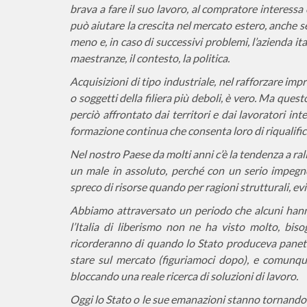
brava a fare il suo lavoro, al compratore interessa
può aiutare la crescita nel mercato estero, anche se
meno e, in caso di successivi problemi, l’azienda ita
maestranze, il contesto, la politica.
Acquisizioni di tipo industriale, nel rafforzare imp
o soggetti della filiera più deboli, è vero. Ma que
perciò affrontato dai territori e dai lavoratori inte
formazione continua che consenta loro di riqualific
Nel nostro Paese da molti anni c’è la tendenza a ral
un male in assoluto, perché con un serio impegno 
spreco di risorse quando per ragioni strutturali, evi
Abbiamo attraversato un periodo che alcuni hanno 
l’Italia di liberismo non ne ha visto molto, bi
ricorderanno di quando lo Stato produceva panetto
stare sul mercato (figuriamoci
dopo), e comunque 
bloccando una reale ricerca di soluzioni di lavoro.
Oggi lo Stato o le sue emanazioni stanno tornando s