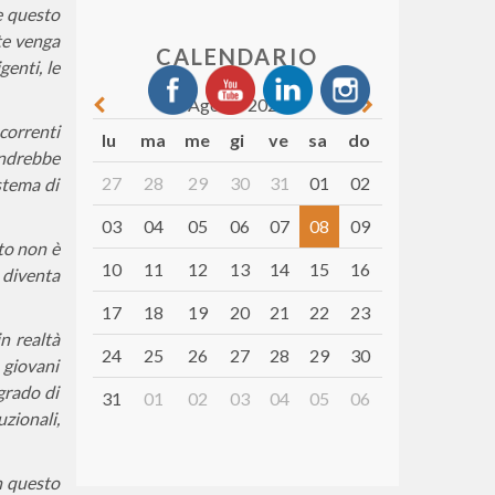
e questo
rte venga
CALENDARIO
genti, le
Agosto 2026
ncorrenti
lu
ma
me
gi
ve
sa
do
 andrebbe
27
28
29
30
31
01
02
istema di
03
04
05
06
07
08
09
sto non è
10
11
12
13
14
15
16
 diventa
17
18
19
20
21
22
23
n realtà
24
25
26
27
28
29
30
 giovani
grado di
31
01
02
03
04
05
06
zionali,
n questo