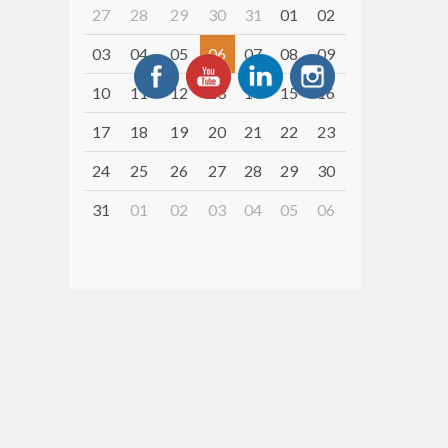
27
28
29
30
31
01
02
03
04
05
06
07
08
09
10
11
12
13
14
15
16
17
18
19
20
21
22
23
24
25
26
27
28
29
30
31
01
02
03
04
05
06