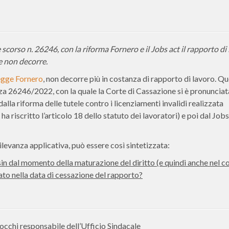
e scorso n. 26246, con la riforma Fornero e il Jobs act il rapporto di
ne non decorre.
egge Fornero
, non decorre più in costanza di rapporto di lavoro. Qu
tenza 26246/2022, con la quale la Corte di Cassazione si è pronunciat
alla riforma delle tutele contro i licenziamenti invalidi realizzata
a riscritto l’articolo 18 dello statuto dei lavoratori) e poi dal Jobs
levanza applicativa, può essere così sintetizzata:
 sin dal momento della maturazione del diritto (e quindi anche nel c
cato nella data di cessazione del rapporto?
cchi responsabile dell’Ufficio Sindacale