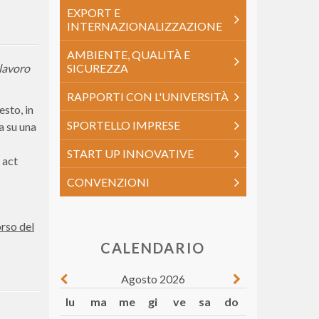
EXPORT E
INTERNAZIONALIZZAZIONE
AMBIENTE, QUALITÀ E
 lavoro
SICUREZZA
RAPPORTI CON L'UNIVERSITÀ
esto, in
SPORTELLO IMPRESE
a su una
START UP INNOVATIVE
 act
CONVENZIONI
orso del
CALENDARIO
Agosto 2026
lu
ma
me
gi
ve
sa
do