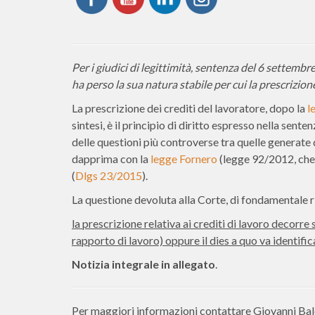
Per i giudici di legittimità, sentenza del 6 settembr
ha perso la sua natura stabile per cui la prescrizio
La prescrizione dei crediti del lavoratore, dopo la
l
sintesi, è il principio di diritto espresso nella sen
delle questioni più controverse tra quelle generate d
dapprima con la
legge Fornero
(legge 92/2012, che h
(
Dlgs 23/2015
).
La questione devoluta alla Corte, di fondamentale ri
la prescrizione relativa ai crediti di lavoro decorre
rapporto di lavoro) oppure il dies a quo va identifi
Notizia integrale in allegato
.
Per maggiori informazioni contattare Giovanni Balo