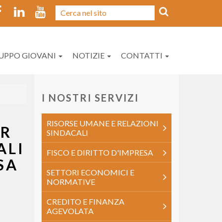
UPPO GIOVANI
NOTIZIE
CONTATTI
I NOSTRI SERVIZI
RISORSE UMANE E RELAZIONI
ER
SINDACALI
ALI
FISCO E DIRITTO D'IMPRESA
SA
SETTORI ECONOMICI E
NORMATIVE
CREDITO E FINANZA
AGEVOLATA