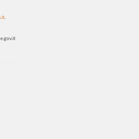
.it
.
e.gov.it