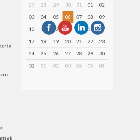
27
28
29
30
31
01
02
03
04
05
06
07
08
09
10
11
12
13
14
15
16
17
18
19
20
21
22
23
tori a
24
25
26
27
28
29
30
31
01
02
03
04
05
06
mero
à;
ti gli