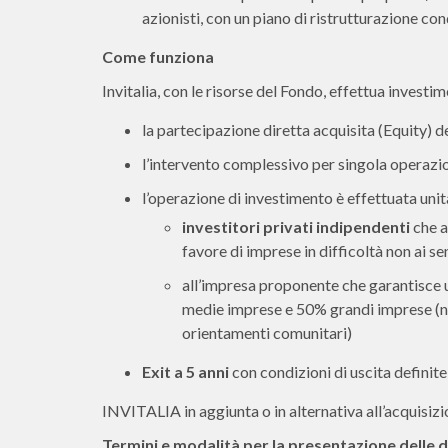
azionisti, con un piano di ristrutturazione con
Come funziona
Invitalia, con le risorse del Fondo, effettua investime
la partecipazione diretta acquisita (Equity) d
l’intervento complessivo per singola operaz
l’operazione di investimento è effettuata un
investitori privati indipendenti
che 
favore di imprese in difficoltà non ai s
all’impresa proponente che garantisce
medie imprese e 50% grandi imprese (nel 
orientamenti comunitari)
Exit a 5 anni
con condizioni di uscita definite
INVITALIA in aggiunta o in alternativa all’acquisizi
Termini e modalità per la presentazione delle