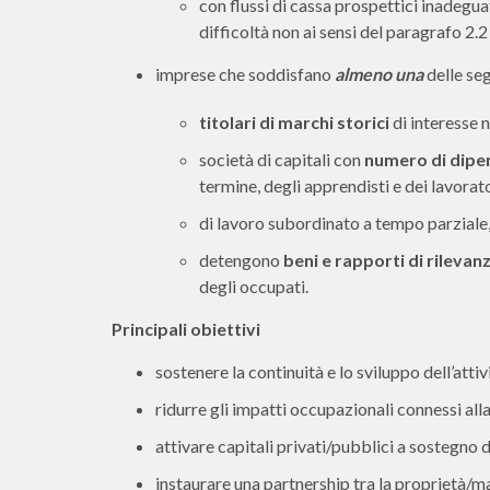
con flussi di cassa prospettici inadegua
difficoltà non ai sensi del paragrafo 
imprese che soddisfano
almeno una
delle seg
titolari di marchi storici
di interesse 
società di capitali con
numero di dipe
termine, degli apprendisti e dei lavorat
di lavoro subordinato a tempo parziale, i
detengono
beni e rapporti di rilevan
degli occupati.
Principali obiettivi
sostenere la continuità e lo sviluppo dell’atti
ridurre gli impatti occupazionali connessi all
attivare capitali privati/pubblici a sostegno de
instaurare una partnership tra la proprietà/m