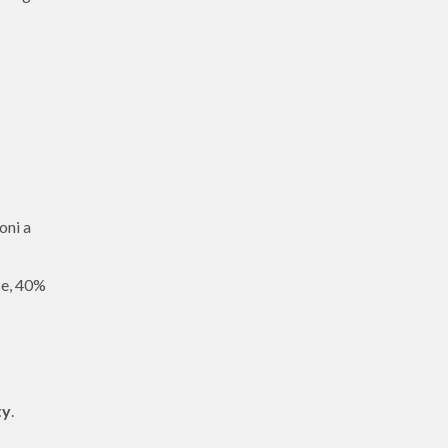
oni a
se, 40%
ty
.