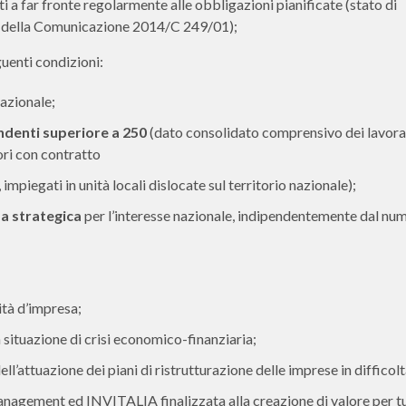
ti a far fronte regolarmente alle obbligazioni pianificate (stato di
2.2 della Comunicazione 2014/C 249/01);
uenti condizioni:
nazionale;
ndenti superiore a 250
(dato consolidato comprensivo dei lavora
ori con contratto
mpiegati in unità locali dislocate sul territorio nazionale);
za strategica
per l’interesse nazionale, indipendentemente dal nu
vità d’impresa;
a situazione di crisi economico-finanziaria;
ll’attuazione dei piani di ristrutturazione delle imprese in difficolt
anagement ed INVITALIA finalizzata alla creazione di valore per tut