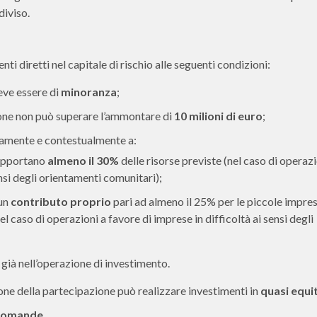
diviso.
nti diretti nel capitale di rischio alle seguenti condizioni:
eve essere di
minoranza
;
ione non può superare l’ammontare di
10 milioni di euro
;
itamente e contestualmente a:
apportano
almeno il
30%
delle risorse previste (nel caso di operazi
ensi degli orientamenti comunitari);
 un
contributo proprio
pari ad almeno il 25% per le piccole impre
caso di operazioni a favore di imprese in difficoltà ai sensi degli
 già nell’operazione di investimento.
one della partecipazione può realizzare investimenti in
quasi equi
 domande