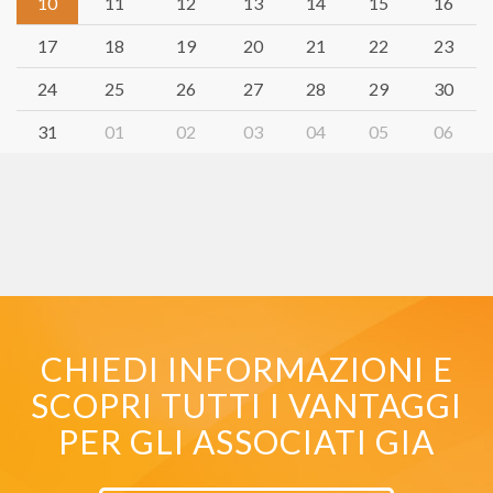
10
11
12
13
14
15
16
17
18
19
20
21
22
23
24
25
26
27
28
29
30
31
01
02
03
04
05
06
CHIEDI INFORMAZIONI E
SCOPRI TUTTI I VANTAGGI
PER GLI ASSOCIATI GIA