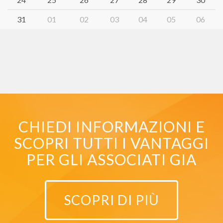
31
01
02
03
04
05
06
CHIEDI INFORMAZIONI E
SCOPRI TUTTI I VANTAGGI
PER GLI ASSOCIATI GIA
SCOPRI DI PIÙ