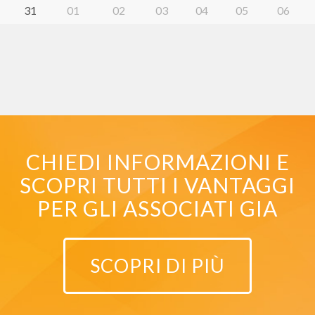
31
01
02
03
04
05
06
CHIEDI INFORMAZIONI E
SCOPRI TUTTI I VANTAGGI
PER GLI ASSOCIATI GIA
SCOPRI DI PIÙ