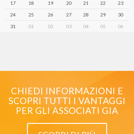
17
18
19
20
21
22
23
24
25
26
27
28
29
30
31
01
02
03
04
05
06
CHIEDI INFORMAZIONI E
SCOPRI TUTTI I VANTAGGI
PER GLI ASSOCIATI GIA