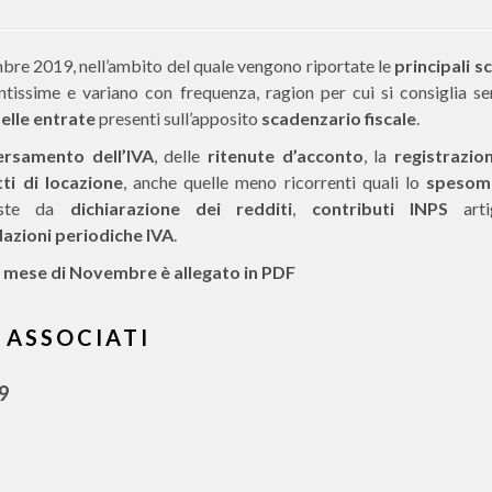
mbre 2019, nell’ambito del quale vengono riportate le
principali 
antissime e variano con frequenza, ragion per cui si consiglia s
elle entrate
presenti sull’apposito
scadenzario fiscale
.
ersamento dell’IVA
, delle
ritenute d’acconto
, la
registrazio
ti di locazione
, anche quelle meno ricorrenti quali lo
spesom
poste da
dichiarazione dei redditi
,
contributi INPS
arti
dazioni periodiche IVA
.
el mese di Novembre è allegato in PDF
 ASSOCIATI
9