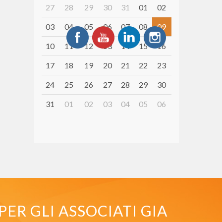
27
28
29
30
31
01
02
03
04
05
06
07
08
09
10
11
12
13
14
15
16
17
18
19
20
21
22
23
24
25
26
27
28
29
30
31
01
02
03
04
05
06
PER GLI ASSOCIATI GIA