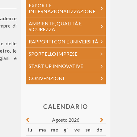
EXPORT E
INTERNAZIONALIZZAZIONE
scadenze
AMBIENTE, QUALITÀ E
empre di
SICUREZZA
RAPPORTI CON L'UNIVERSITÀ
ne delle
etro
, le
SPORTELLO IMPRESE
giani e
START UP INNOVATIVE
CONVENZIONI
CALENDARIO
Agosto 2026
lu
ma
me
gi
ve
sa
do